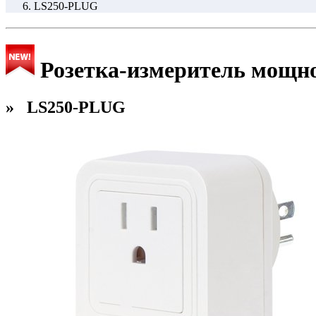
LS250-PLUG
Розетка-измеритель мощно
» LS250-PLUG