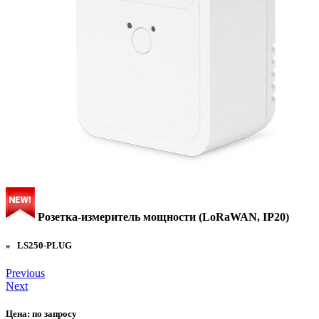
Розетка-измеритель мощности (LoRaWAN, IP20)
» LS250-PLUG
Previous
Next
Цена:
по запросу