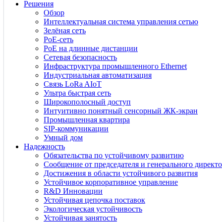
Решения
Обзор
Интеллектуальная система управления сетью
Зелёная сеть
PoE-сеть
PoE на длинные дистанции
Сетевая безопасность
Инфраструктура промышленного Ethernet
Индустриальная автоматизация
Связь LoRa AIoT
Ультра быстрая сеть
Широкополосный доступ
Интуитивно понятный сенсорный ЖК-экран
Промышленная квартира
SIP-коммуникации
Умный дом
Надежность
Обязательства по устойчивому развитию
Сообщение от председателя и генерального директо
Достижения в области устойчивого развития
Устойчивое корпоративное управление
R&D Инновации
Устойчивая цепочка поставок
Экологическая устойчивость
Устойчивая занятость