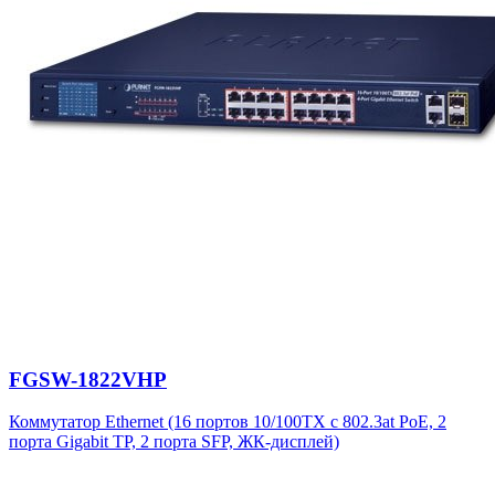
FGSW-1822VHP
Коммутатор Ethernet (16 портов 10/100TX с 802.3at PoE, 2
порта Gigabit TP, 2 порта SFP, ЖК-дисплей)