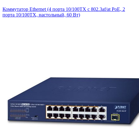
Коммутатор Ethernet (4 порта 10/100TX с 802.3af/at PoE, 2
порта 10/100TX, настольный, 60 Вт)