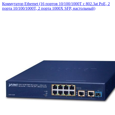
Коммутатор Ethernet (16 портов 10/100/1000T с 802.3at PoE, 2
порта 10/100/1000T, 2 порта 1000X SFP, настольный)