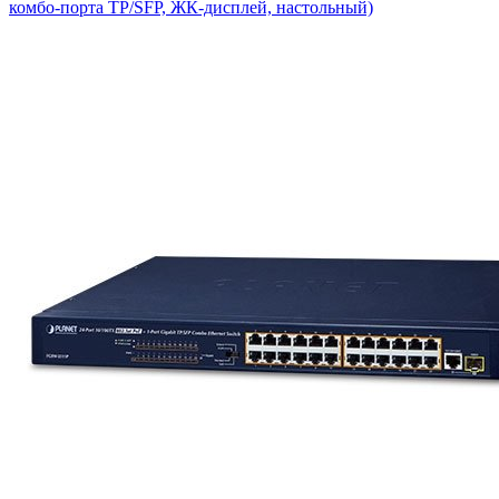
комбо-порта TP/SFP, ЖК-дисплей, настольный)