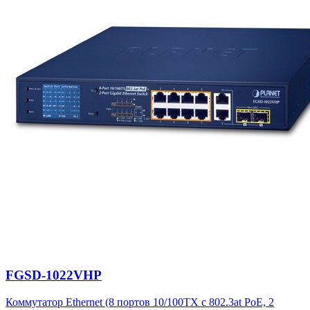
FGSD-1022VHP
Коммутатор Ethernet (8 портов 10/100TX с 802.3at PoE, 2