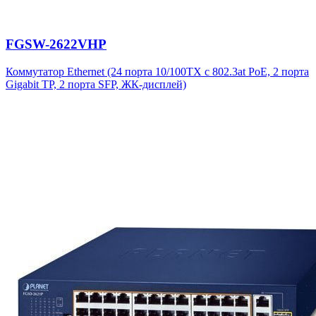
FGSW-2622VHP
Коммутатор Ethernet (24 порта 10/100TX с 802.3at PoE, 2 порта
Gigabit TP, 2 порта SFP, ЖК-дисплей)