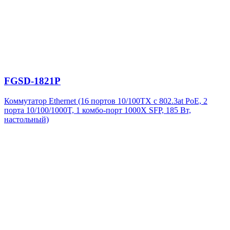
FGSD-1821P
Коммутатор Ethernet (16 портов 10/100TX с 802.3at PoE, 2
порта 10/100/1000T, 1 комбо-порт 1000X SFP, 185 Вт,
настольный)