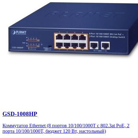
GSD-1008HP
Коммутатор Ethernet (8 портов 10/100/1000T с 802.3at PoE, 2
порта 10/100/1000T, бюджет 120 Вт, настольный)