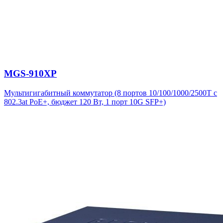
MGS-910XP
Мультигигабитный коммутатор (8 портов 10/100/1000/2500T с
802.3at PoE+, бюджет 120 Вт, 1 порт 10G SFP+)