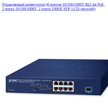
Управляемый коммутатор (8 портов 10/100/1000T 802.3at PoE,
2 порта 10/100/1000T, 2 порта 1000X SFP, LCD-дисплей)