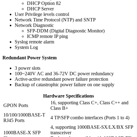
DHCP Option 82
DHCP Server
User Privilege levels control
Network Time Protocol (NTP) and SNTP
Network Diagnostic
SFP-DDM (Digital Diagnostic Monitor)
ICMP remote IP ping
Syslog remote alarm
System Log
Redundant Power System
3 power slots
100~240V AC and 36-72V DC power redundancy
Active-active redundant power failure protection
Backup of catastrophic power failure on one supply
Hardware Specifications
16, supporting Class C+, Class C++ and
GPON Ports
Class B+
10/100/1000BASE-T
4 TP/SFP combo interfaces (Ports 1 to 4)
RJ45 Ports
4, supporting 1000BASE-SX/LX/BX SFP
1000BASE-X SFP
transceiver