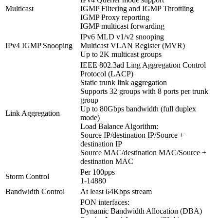
Multicast
IGMP Filtering and IGMP Throttling
IGMP Proxy reporting
IGMP multicast forwarding
IPv6 MLD v1/v2 snooping
IPv4 IGMP Snooping
Multicast VLAN Register (MVR)
Up to 2K multicast groups
IEEE 802.3ad Ling Aggregation Control
Protocol (LACP)
Static trunk link aggregation
Supports 32 groups with 8 ports per trunk
group
Up to 80Gbps bandwidth (full duplex
Link Aggregation
mode)
Load Balance Algorithm:
Source IP/destination IP/Source +
destination IP
Source MAC/destination MAC/Source +
destination MAC
Per 100pps
Storm Control
1-14880
Bandwidth Control
At least 64Kbps stream
PON interfaces:
Dynamic Bandwidth Allocation (DBA)