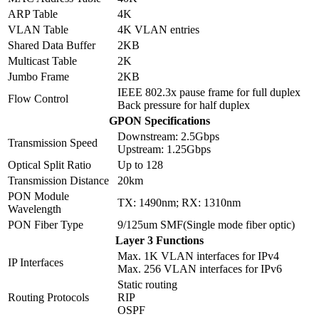
ARP Table
4K
VLAN Table
4K VLAN entries
Shared Data Buffer
2KB
Multicast Table
2K
Jumbo Frame
2KB
IEEE 802.3x pause frame for full duplex
Flow Control
Back pressure for half duplex
GPON Specifications
Downstream: 2.5Gbps
Transmission Speed
Upstream: 1.25Gbps
Optical Split Ratio
Up to 128
Transmission Distance
20km
PON Module
TX: 1490nm; RX: 1310nm
Wavelength
PON Fiber Type
9/125um SMF(Single mode fiber optic)
Layer 3 Functions
Max. 1K VLAN interfaces for IPv4
IP Interfaces
Max. 256 VLAN interfaces for IPv6
Static routing
Routing Protocols
RIP
OSPF