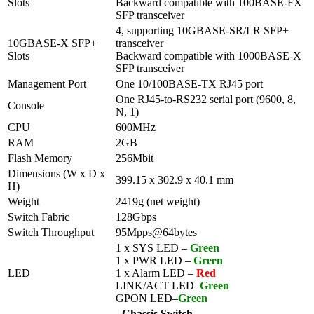
Slots
Backward compatible with 100BASE-FX
SFP transceiver
4, supporting 10GBASE-SR/LR SFP+
10GBASE-X SFP+
transceiver
Slots
Backward compatible with 1000BASE-X
SFP transceiver
Management Port
One 10/100BASE-TX RJ45 port
One RJ45-to-RS232 serial port (9600, 8,
Console
N, 1)
CPU
600MHz
RAM
2GB
Flash Memory
256Mbit
Dimensions (W x D x
399.15 x 302.9 x 40.1 mm
H)
Weight
2419g (net weight)
Switch Fabric
128Gbps
Switch Throughput
95Mpps@64bytes
1 x SYS LED –
Green
1 x PWR LED –
Green
LED
1 x Alarm LED –
Red
LINK/ACT LED–
Green
GPON LED–
Green
Chassis Switch