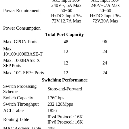
AC: Input 100-
AC: Input 100-
240V~, 5A Max
240V~,7A Max
Power Requirement
50~60
50~60
HzDC: Input 36-
HzDC: Input 36-
72V,12.7A Max
72V,20A Max
Power Consumption
Total Port Capacity
Max. GPON Ports
48
96
Max.
12
24
10/100/1000BASE-T
Max. 1000BASE-X
12
24
SFP Ports
Max. 10G SFP+ Ports
12
24
Switching Performance
Switch Processing
Store-and-Forward
Scheme
Switch Capacity
176Gbps
Switch Throughput
232.128Mpps
ACL Table
1856
IPv4 Protocol: 16K
Routing Table
IPv6 Protocol: 16K
MAC Address Table
40K