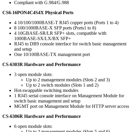
Compliant with G.984/G.988
CS6-16PON4C4S4X Physical Ports
4 10/100/1000BASE-T RJ45 copper ports (Ports 1 to 4)
8 100/1000BASE-X SFP ports (Ports1 to 8)
4 10GBASE-SR/LR SFP+ slots, compatible with
1000BASE-SX/LX/BX SFP+
RJ45 to DB9 console interface for switch basic management
and setup
One 10/100BASE-TX management port
CS-6303R Hardware and Performance
3 open module slots:
Up to 2 management modules (Slots 2 and 3)
Up to 2 switch modules (Slots 1 and 2)
Hot-swappable switching modules
1 RJ45 serial console interface on Management Module for
switch basic management and setup
MGMT port on Management Module for HTTP server access
CS-6306R Hardware and Performance
6 open module slots:
Up to 2 management modules (Slots 5 and 6)