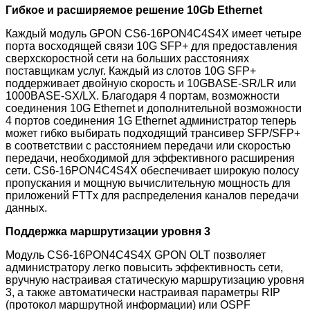
Гибкое и расширяемое решение 10Gb Ethernet
Каждый модуль GPON CS6-16PON4C4S4X имеет четыре
порта восходящей связи 10G SFP+ для предоставления
сверхскоростной сети на больших расстояниях
поставщикам услуг. Каждый из слотов 10G SFP+
поддерживает двойную скорость и 10GBASE-SR/LR или
1000BASE-SX/LX. Благодаря 4 портам, возможности
соединения 10G Ethernet и дополнительной возможности
4 портов соединения 1G Ethernet администратор теперь
может гибко выбирать подходящий трансивер SFP/SFP+
в соответствии с расстоянием передачи или скоростью
передачи, необходимой для эффективного расширения
сети. CS6-16PON4C4S4X обеспечивает широкую полосу
пропускания и мощную вычислительную мощность для
приложений FTTx для распределения каналов передачи
данных.
Поддержка маршрутизации уровня 3
Модуль CS6-16PON4C4S4X GPON OLT позволяет
администратору легко повысить эффективность сети,
вручную настраивая статическую маршрутизацию уровня
3, а также автоматически настраивая параметры RIP
(протокол маршрутной информации) или OSPF