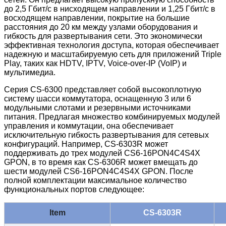
до 2,5 Гбит/с в нисходящем направлении и 1,25 Гбит/с в
восходящем направлении, покрытие на большие
расстояния до 20 км между узлами оборудования и
гибкость для развертывания сети. Это экономически
эффективная технология доступа, которая обеспечивает
надежную и масштабируемую сеть для приложений Triple
Play, таких как HDTV, IPTV, Voice-over-IP (VoIP) и
мультимедиа.
Серия CS-6300 представляет собой высокоплотную
систему шасси коммутатора, оснащенную 3 или 6
модульными слотами и резервными источниками
питания. Предлагая множество комбинируемых модулей
управления и коммутации, она обеспечивает
исключительную гибкость развертывания для сетевых
конфигураций. Например, CS-6303R может
поддерживать до трех модулей CS6-16PON4C4S4X
GPON, в то время как CS-6306R может вмещать до
шести модулей CS6-16PON4C4S4X GPON. После
полной комплектации максимальное количество
функциональных портов следующее:
Item
CS-6303R