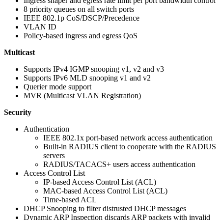
Ingress shaper and egress rate limit per port bandwidth control
8 priority queues on all switch ports
IEEE 802.1p CoS/DSCP/Precedence
VLAN ID
Policy-based ingress and egress QoS
Multicast
Supports IPv4 IGMP snooping v1, v2 and v3
Supports IPv6 MLD snooping v1 and v2
Querier mode support
MVR (Multicast VLAN Registration)
Security
Authentication
IEEE 802.1x port-based network access authentication
Built-in RADIUS client to cooperate with the RADIUS
servers
RADIUS/TACACS+ users access authentication
Access Control List
IP-based Access Control List (ACL)
MAC-based Access Control List (ACL)
Time-based ACL
DHCP Snooping to filter distrusted DHCP messages
Dynamic ARP Inspection discards ARP packets with invalid