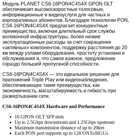
Модуль PLANET CS6-16PON4C4S4X GPON OLT
обеспечивает высокоскоростные голосовые,
информационные и видеоуслуги для частных и
корпоративных абонентов. Благодаря технологии PON,
CS6-16PON4C4S4X предлагает конкурентные
преимущества, включая длительный срок службы
волоконной инфраструктуры, более низкие
эксплуатационные расходы за счет сокращения
«активных» компонентов, поддержку расстояния до 20
км между узлами оборудования, простоту установки и
обслуживания и, что самое важное, предложение
гораздо большей пропускной способности.
CS6-16PON4C4S4X — это идеальное решение для
приложений Triple Play или видеонаблюдения,
обеспечивающее такие преимущества, как
экономичность, масштабируемость и гибкость при
развертывании сети.
CS6-16PON4C4S4X Hardware and Performance
16 GPON OLT SFP slots
Up to 2.5Gbps downstream and 1.25Gbps upstream
Maximum transmission distance of up to 20km
Each PON port supports up to 128 ONTs/HGUs