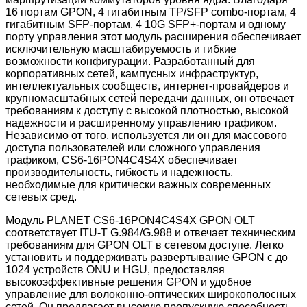
16 портам GPON, 4 гигабитным TP/SFP combo-портам, 4
гигабитным SFP-портам, 4 10G SFP+-портам и одному
порту управления этот модуль расширения обеспечивает
исключительную масштабируемость и гибкие
возможности конфигурации. Разработанный для
корпоративных сетей, кампусных инфраструктур,
интеллектуальных сообществ, интернет-провайдеров и
крупномасштабных сетей передачи данных, он отвечает
требованиям к доступу с высокой плотностью, высокой
надежности и расширенному управлению трафиком.
Независимо от того, используется ли он для массового
доступа пользователей или сложного управления
трафиком, CS6-16PON4C4S4X обеспечивает
производительность, гибкость и надежность,
необходимые для критически важных современных
сетевых сред.
Модуль PLANET CS6-16PON4C4S4X GPON OLT
соответствует ITU-T G.984/G.988 и отвечает техническим
требованиям для GPON OLT в сетевом доступе. Легко
установить и поддерживать развертывание GPON с до
1024 устройств ONU и HGU, предоставляя
высокоэффективные решения GPON и удобное
управление для волоконно-оптических широкополосных
сетей. Он предлагает высокую пропускную способность