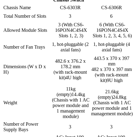
Chassis Name
CS-6303R
CS-6306R
Total Number of Slots
3
6
3 (With CS6-
6 (With CS6-
Allowed Module Slots
16PON4C4S4X
16PON4C4S4X
Slots 1, 2, 3)
Slots 1, 2, 3, 4, 5, 6)
1, hot-pluggable (2
1, hot-pluggable (4
Number of Fan Trays
axial fans)
axial fans)
443.5 x 370 x 397
482.6 x 376.2 x
mm
Dimensions (W x D x
178.2 mm
482 x 370 x 397 mm
H)
(with rack-mount
(with rack-mount
kit)4U high
kit)9U high
11kg
21.6kg
(empty)14.4kg
(empty)24.8kg
(Chassis with 1 AC
Weight
(Chassis with 1 AC
power module and
power module and 1
1 management
management module)
module)
Number of Power
3
3
Supply Bays