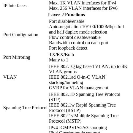
Max. 1K VLAN interfaces for IPv4
IP Interfaces
Max. 256 VLAN interfaces for IPv6
Layer 2 Functions
Port disable/enable
Auto-negotiation 10/100/1000Mbps full
and half duplex mode selection
Port Configuration
Flow control disable/enable
Bandwidth control on each port
Port loopback detect
TX/RX/Both
Port Mirroring
Many to 1
IEEE 802.1Q tag-based VLAN, up to 4K
VLAN groups
VLAN
IEEE 802.1ad Q-in-Q VLAN
stacking/tunneling
GVRP for VLAN management
IEEE 802.1D Spanning Tree Protocol
(STP)
IEEE 802.1w Rapid Spanning Tree
Spanning Tree Protocol
Protocol (RSTP)
IEEE 802.1s Multiple Spanning Tree
Protocol (MSTP)
IPv4 IGMP v1/v2/v3 snooping
IPv4 Querier mode support