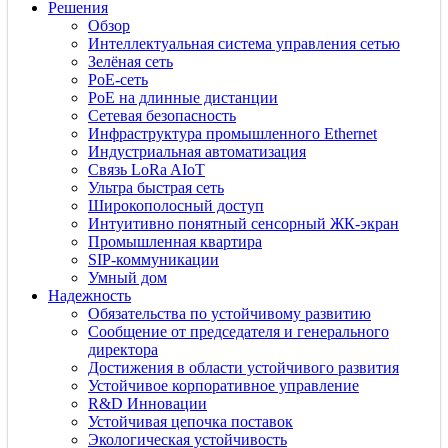
Решения
Обзор
Интеллектуальная система управления сетью
Зелёная сеть
PoE-сеть
PoE на длинные дистанции
Сетевая безопасность
Инфраструктура промышленного Ethernet
Индустриальная автоматизация
Связь LoRa AIoT
Ультра быстрая сеть
Широкополосный доступ
Интуитивно понятный сенсорный ЖК-экран
Промышленная квартира
SIP-коммуникации
Умный дом
Надежность
Обязательства по устойчивому развитию
Сообщение от председателя и генерального
директора
Достижения в области устойчивого развития
Устойчивое корпоративное управление
R&D Инновации
Устойчивая цепочка поставок
Экологическая устойчивость