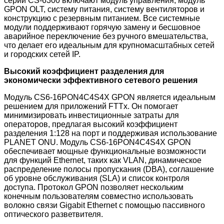
серии CS-6300 включают модуль управления, модуль
GPON OLT, систему питания, систему вентиляторов и
конструкцию с резервным питанием. Все системные
модули поддерживают горячую замену и бесшовное
аварийное переключение без ручного вмешательства,
что делает его идеальным для крупномасштабных сетей
и городских сетей IP.
Высокий коэффициент разделения для
экономически эффективного сетевого решения
Модуль CS6-16PON4C4S4X GPON является идеальным
решением для приложений FTTx. Он помогает
минимизировать инвестиционные затраты для
операторов, предлагая высокий коэффициент
разделения 1:128 на порт и поддерживая использование
PLANET ONU. Модуль CS6-16PON4C4S4X GPON
обеспечивает мощные функциональные возможности
для функций Ethernet, таких как VLAN, динамическое
распределение полосы пропускания (DBA), соглашение
об уровне обслуживания (SLA) и список контроля
доступа. Протокол GPON позволяет нескольким
конечным пользователям совместно использовать
волокно связи Gigabit Ethernet с помощью пассивного
оптического разветвителя.