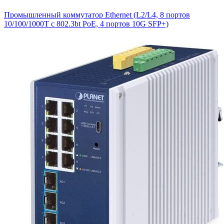
Промышленный коммутатор Ethernet (L2/L4, 8 портов
10/100/1000T с 802.3bt PoE, 4 портов 10G SFP+)